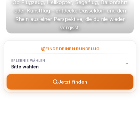
Ob Flugzeug, Helikopter, Segelflug, Ballonfahrt
oder Kunstflug – entdecke Düsseldorf und den
Rhein aus einer Perspektive, die du nie wieder
vergisst.
FINDE DEINEN RUNDFLUG
ERLEBNIS WÄHLEN
Bitte wählen
Jetzt finden