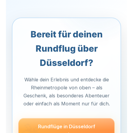
deine Bedenken gerne vorab an – erfahrene
verschoben
. Gemeinsam mit dem Anbieter
Piloten gehen sensibel darauf ein.
findest du einen neuen Termin, der zu
Wetterlage und Verfügbarkeit passt.
Bereit für deinen
Rundflug über
Düsseldorf?
Wähle dein Erlebnis und entdecke die
Rheinmetropole von oben – als
Geschenk, als besonderes Abenteuer
oder einfach als Moment nur für dich.
Rundflüge in Düsseldorf