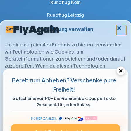
Rundflug Köln
Rundflug Leipzig
Rundflug Magdeburg
Einwilligung verwalten
Rundflug Mannheim
Um dir ein optimales Erlebnis zu bieten, verwenden
wir Technologien wie Cookies, um
Rundflug München
Geräteinformationen zu speichern und/oder darauf
zuzugreifen. Wenn du diesen Technologien
Rundflug Münster
zustimmst, können wir Daten wie das Surfverhalten
Rundflug Nürnberg
oder eindeutige IDs auf dieser Website verarbeiten.
Bereit zum Abheben? Verschenke pure
Wenn du deine Einwilligung nicht erteilst oder
Freiheit!
Rundflug Stuttgart
zurückziehst, können bestimmte Merkmale und
Gutscheine von PDF bis Premiumbox: Das perfekte
Funktionen beeinträchtigt werden.
Geschenk für jeden Anlass.
Rundflug Ulm
Rundflug Wuppertal
SICHER ZAHLEN:
Akzeptieren