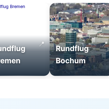
undflug
Rundflug
remen
Bochum