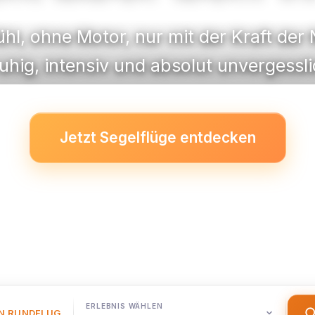
hl, ohne Motor, nur mit der Kraft der 
ruhig, intensiv und absolut unvergessli
Jetzt Segelflüge entdecken
ERLEBNIS WÄHLEN
EN RUNDFLUG