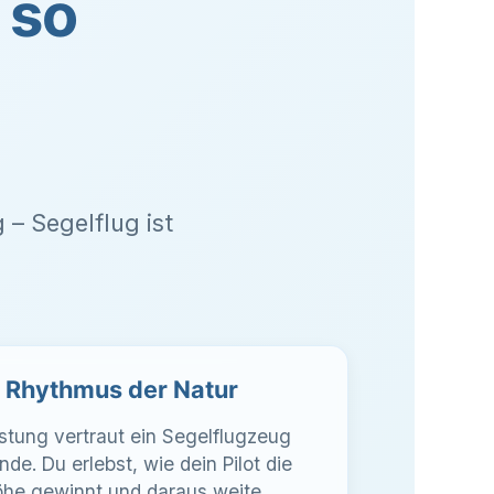
 so
 – Segelflug ist
m Rhythmus der Natur
istung vertraut ein Segelflugzeug
de. Du erlebst, wie dein Pilot die
 Höhe gewinnt und daraus weite