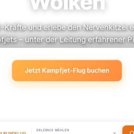
Wolken
-Kräfte und erlebe den Nervenkitzel 
jets – unter der Leitung erfahrener Pi
Jetzt Kampfjet-Flug buchen
ERLEBNIS WÄHLEN
EN RUNDFLUG