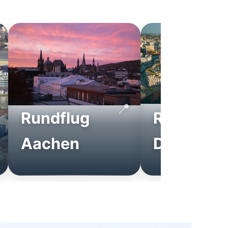
Rundflug
Rundflug
Aachen
Düsseldo