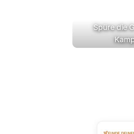
Spüre die G
Kampf
FINDE DEIN