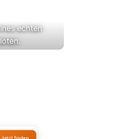
eines echten
loten.
Jetzt finden