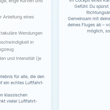
Im Cockpit eines Ka
lüge, enge Kurven und
Gefühl: Du spürst
Richtungsän
r Anleitung eines
Gemeinsam mit deinem
deines Fluges ab – von
möglich, so
ektakuläre Wendungen
eschwindigkeit in
lugzeug
en und Intensität (je
lebnis für alle, die den
 ein echtes Luftfahrt-
en klassischen
kt vieler Luftfahrt-