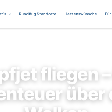
rt’s
Rundflug Standorte
Herzenswünsche
Für
fjet fliegen –
nteuer über