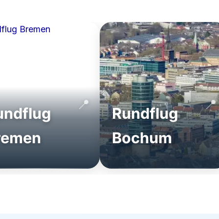
undflug
Rundflug
remen
Bochum