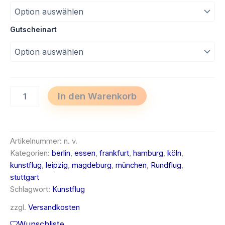
Gutscheinart
Kunstflug
In den Warenkorb
Menge
Artikelnummer:
n. v.
Kategorien:
berlin
,
essen
,
frankfurt
,
hamburg
,
köln
,
kunstflug
,
leipzig
,
magdeburg
,
münchen
,
Rundflug
,
stuttgart
Schlagwort:
Kunstflug
zzgl.
Versandkosten
Wunschliste