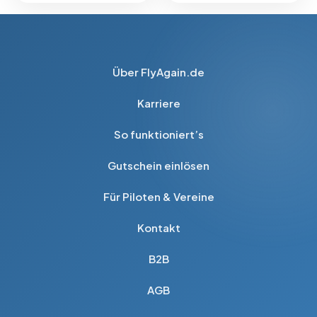
Die
Die
Optionen
Opti
können
kön
Über FlyAgain.de
auf
auf
der
der
Karriere
Produktseite
Prod
gewählt
gewä
So funktioniert’s
werden
wer
Gutschein einlösen
Für Piloten & Vereine
Kontakt
B2B
AGB