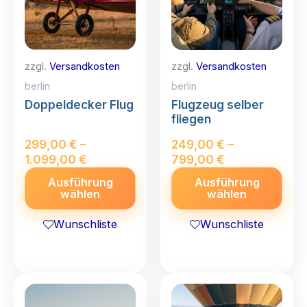
zzgl.
Versandkosten
zzgl.
Versandkosten
berlin
berlin
Doppeldecker Flug
Flugzeug selber
fliegen
299,00
€
–
249,00
€
–
1.099,00
€
799,00
€
Dieses
Dies
Ausführung
Ausführung
wählen
Produkt
wählen
Prod
weist
weis
Wunschliste
Wunschliste
mehrere
meh
Varianten
Vari
auf.
auf.
Die
Die
Optionen
Opti