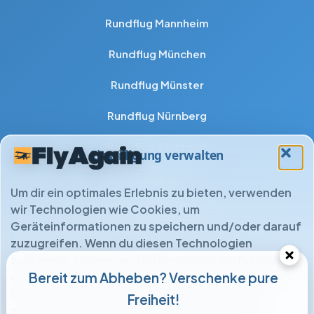
Rundflug Mannheim
Rundflug München
Rundflug Münster
Rundflug Nürnberg
Rundflug Stuttgart
Einwilligung verwalten
Rundflug Ulm
Um dir ein optimales Erlebnis zu bieten, verwenden
Rundflug Wuppertal
wir Technologien wie Cookies, um
Geräteinformationen zu speichern und/oder darauf
zuzugreifen. Wenn du diesen Technologien
zustimmst, können wir Daten wie das Surfverhalten
oder eindeutige IDs auf dieser Website verarbeiten.
Bereit zum Abheben? Verschenke pure
Wenn du deine Einwilligung nicht erteilst oder
Freiheit!
zurückziehst, können bestimmte Merkmale und