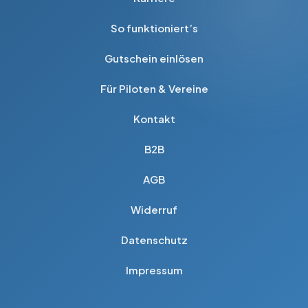
Produktseite
gewählt
So funktioniert’s
werden
Gutschein einlösen
Für Piloten & Vereine
Kontakt
B2B
AGB
Widerruf
Datenschutz
Impressum