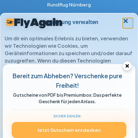
Rundflug Nürnberg
Rundflug Stuttgart
Einwilligung verwalten
Rundflug Ulm
Um dir ein optimales Erlebnis zu bieten, verwenden
Rundflug Wuppertal
wir Technologien wie Cookies, um
Geräteinformationen zu speichern und/oder darauf
zuzugreifen. Wenn du diesen Technologien
zustimmst, können wir Daten wie das Surfverhalten
oder eindeutige IDs auf dieser Website verarbeiten.
Bereit zum Abheben? Verschenke pure
Wenn du deine Einwilligung nicht erteilst oder
Freiheit!
zurückziehst, können bestimmte Merkmale und
Gutscheine von PDF bis Premiumbox: Das perfekte
Funktionen beeinträchtigt werden.
Geschenk für jeden Anlass.
SICHERE ZAHLUNGSMETHODEN
SICHER ZAHLEN:
Akzeptieren
Jetzt Gutschein entdecken
Ablehnen