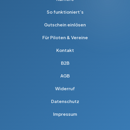
Produktseite
gewählt
So funktioniert’s
werden
Gutschein einlösen
Für Piloten & Vereine
Kontakt
B2B
AGB
Widerruf
Datenschutz
Impressum