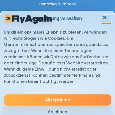
Rundflug Nürnberg
Rundflug Stuttgart
Einwilligung verwalten
Rundflug Ulm
Um dir ein optimales Erlebnis zu bieten, verwenden
Rundflug Wuppertal
wir Technologien wie Cookies, um
Geräteinformationen zu speichern und/oder darauf
zuzugreifen. Wenn du diesen Technologien
zustimmst, können wir Daten wie das Surfverhalten
oder eindeutige IDs auf dieser Website verarbeiten.
Bereit zum Abheben? Verschenke pure
Wenn du deine Einwilligung nicht erteilst oder
Freiheit!
zurückziehst, können bestimmte Merkmale und
Funktionen beeinträchtigt werden.
Gutscheine von PDF bis Premiumbox: Das perfekte
SICHERE ZAHLUNGSMETHODEN
Geschenk für jeden Anlass.
Akzeptieren
SICHER ZAHLEN:
Ablehnen
Jetzt Gutschein entdecken