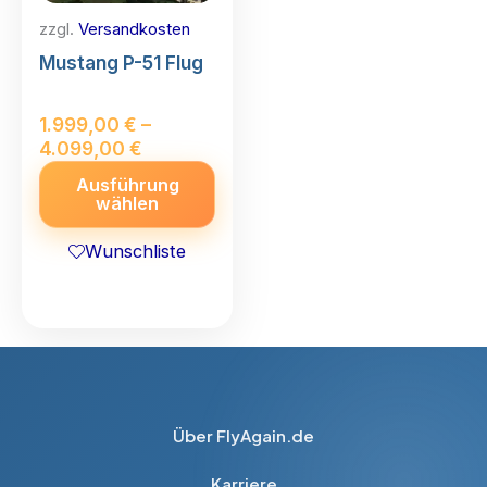
zzgl.
Versandkosten
Mustang P-51 Flug
1.999,00
€
–
4.099,00
€
Dieses
Ausführung
wählen
Produkt
weist
Wunschliste
mehrere
Varianten
auf.
Die
Optionen
können
Über FlyAgain.de
auf
der
Karriere